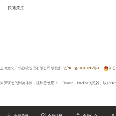
快速关注
上海文化广场剧院管理有限公司版权所有
沪ICP备18016096号-1
沪公网
为保证您的浏览体验，建议您使用IE、Chrome、FireFox浏览器、以136
会员登录
会员注册
会员中心