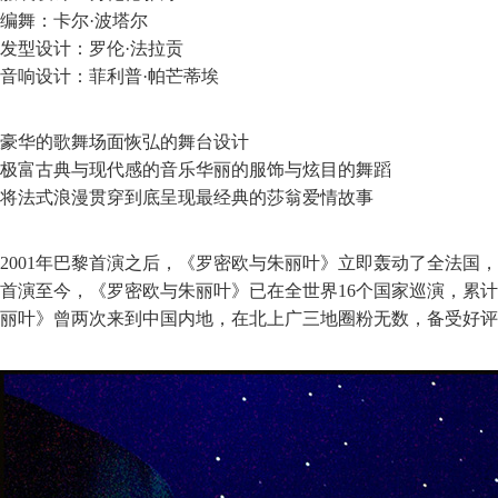
编舞：卡尔·波塔尔
发型设计：罗伦·法拉贡
音响设计：菲利普·帕芒蒂埃
豪华的歌舞场面恢弘的舞台设计
极富古典与现代感的音乐华丽的服饰与炫目的舞蹈
将法式浪漫贯穿到底呈现最经典的莎翁爱情故事
2001年巴黎首演之后，《罗密欧与朱丽叶》立即轰动了全法国
首演至今，《罗密欧与朱丽叶》已在全世界16个国家巡演，累计超过
丽叶》曾两次来到中国内地，在北上广三地圈粉无数，备受好评