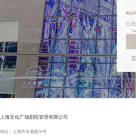
验证
已
I 
忘
上海文化广场剧院管理有限公司
地址：上海市永嘉路36号